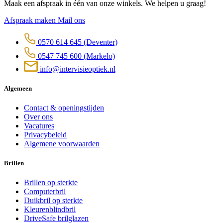
Maak een afspraak in één van onze winkels. We helpen u graag!
Afspraak maken
Mail ons
0570 614 645
(Deventer)
0547 745 600
(Markelo)
info@intervisieoptiek.nl
Algemeen
Contact & openingstijden
Over ons
Vacatures
Privacybeleid
Algemene voorwaarden
Brillen
Brillen op sterkte
Computerbril
Duikbril op sterkte
Kleurenblindbril
DriveSafe brilglazen