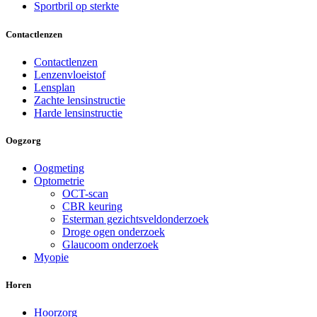
Sportbril op sterkte
Contactlenzen
Contactlenzen
Lenzenvloeistof
Lensplan
Zachte lensinstructie
Harde lensinstructie
Oogzorg
Oogmeting
Optometrie
OCT-scan
CBR keuring
Esterman gezichtsveldonderzoek
Droge ogen onderzoek
Glaucoom onderzoek
Myopie
Horen
Hoorzorg