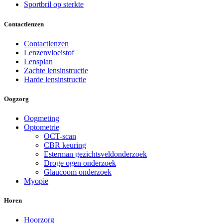
Sportbril op sterkte
Contactlenzen
Contactlenzen
Lenzenvloeistof
Lensplan
Zachte lensinstructie
Harde lensinstructie
Oogzorg
Oogmeting
Optometrie
OCT-scan
CBR keuring
Esterman gezichtsveldonderzoek
Droge ogen onderzoek
Glaucoom onderzoek
Myopie
Horen
Hoorzorg