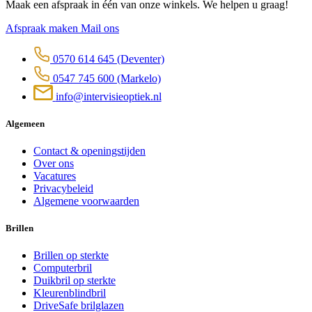
Maak een afspraak in één van onze winkels. We helpen u graag!
Afspraak maken
Mail ons
0570 614 645
(Deventer)
0547 745 600
(Markelo)
info@intervisieoptiek.nl
Algemeen
Contact & openingstijden
Over ons
Vacatures
Privacybeleid
Algemene voorwaarden
Brillen
Brillen op sterkte
Computerbril
Duikbril op sterkte
Kleurenblindbril
DriveSafe brilglazen