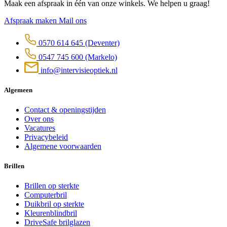
Maak een afspraak in één van onze winkels. We helpen u graag!
Afspraak maken
Mail ons
0570 614 645
(Deventer)
0547 745 600
(Markelo)
info@intervisieoptiek.nl
Algemeen
Contact & openingstijden
Over ons
Vacatures
Privacybeleid
Algemene voorwaarden
Brillen
Brillen op sterkte
Computerbril
Duikbril op sterkte
Kleurenblindbril
DriveSafe brilglazen