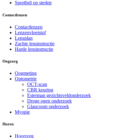
Sportbril op sterkte
Contactlenzen
Contactlenzen
Lenzenvloeistof
Lensplan
Zachte lensinstructie
Harde lensinstructie
Oogzorg
Oogmeting
Optometrie
OCT-scan
CBR keuring
Esterman gezichtsveldonderzoek
Droge ogen onderzoek
Glaucoom onderzoek
Myopie
Horen
Hoorzorg