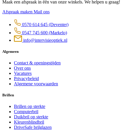
Maak een afspraak in één van onze winkels. We helpen u graag!
Afspraak maken
Mail ons
0570 614 645
(Deventer)
0547 745 600
(Markelo)
info@intervisieoptiek.nl
Algemeen
Contact & openingstijden
Over ons
Vacatures
Privacybeleid
Algemene voorwaarden
Brillen
Brillen op sterkte
Computerbril
Duikbril op sterkte
Kleurenblindbril
DriveSafe brilglazen