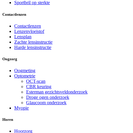
Sportbril op sterkte
Contactlenzen
Contactlenzen
Lenzenvloeistof
Lensplan
Zachte lensinstructie
Harde lensinstructie
Oogzorg
Oogmeting
Optometrie
OCT-scan
CBR keuring
Esterman gezichtsveldonderzoek
Droge ogen onderzoek
Glaucoom onderzoek
Myopie
Horen
Hoorzorg