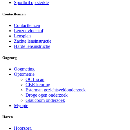
Sportbril op sterkte
Contactlenzen
Contactlenzen
Lenzenvloeistof
Lensplan
Zachte lensinstructie
Harde lensinstructie
Oogzorg
Oogmeting
Optometrie
OCT-scan
CBR keuring
Esterman gezichtsveldonderzoek
Droge ogen onderzoek
Glaucoom onderzoek
Myopie
Horen
Hoorzorg