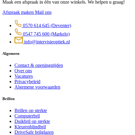
Maak een afspraak in één van onze winkels. We helpen u graag!
Afspraak maken
Mail ons
0570 614 645
(Deventer)
0547 745 600
(Markelo)
info@intervisieoptiek.nl
Algemeen
Contact & openingstijden
Over ons
Vacatures
Privacybeleid
Algemene voorwaarden
Brillen
Brillen op sterkte
Computerbril
Duikbril op sterkte
Kleurenblindbril
DriveSafe brilglazen