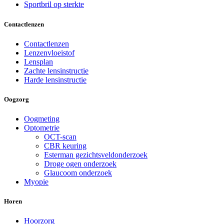
Sportbril op sterkte
Contactlenzen
Contactlenzen
Lenzenvloeistof
Lensplan
Zachte lensinstructie
Harde lensinstructie
Oogzorg
Oogmeting
Optometrie
OCT-scan
CBR keuring
Esterman gezichtsveldonderzoek
Droge ogen onderzoek
Glaucoom onderzoek
Myopie
Horen
Hoorzorg