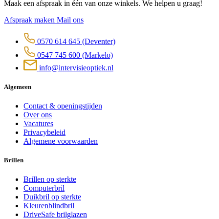
Maak een afspraak in één van onze winkels. We helpen u graag!
Afspraak maken
Mail ons
0570 614 645
(Deventer)
0547 745 600
(Markelo)
info@intervisieoptiek.nl
Algemeen
Contact & openingstijden
Over ons
Vacatures
Privacybeleid
Algemene voorwaarden
Brillen
Brillen op sterkte
Computerbril
Duikbril op sterkte
Kleurenblindbril
DriveSafe brilglazen