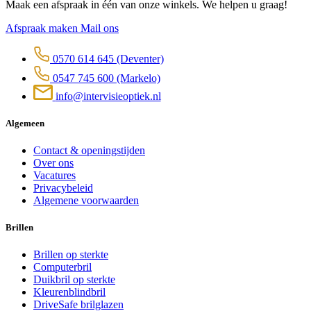
Maak een afspraak in één van onze winkels. We helpen u graag!
Afspraak maken
Mail ons
0570 614 645
(Deventer)
0547 745 600
(Markelo)
info@intervisieoptiek.nl
Algemeen
Contact & openingstijden
Over ons
Vacatures
Privacybeleid
Algemene voorwaarden
Brillen
Brillen op sterkte
Computerbril
Duikbril op sterkte
Kleurenblindbril
DriveSafe brilglazen