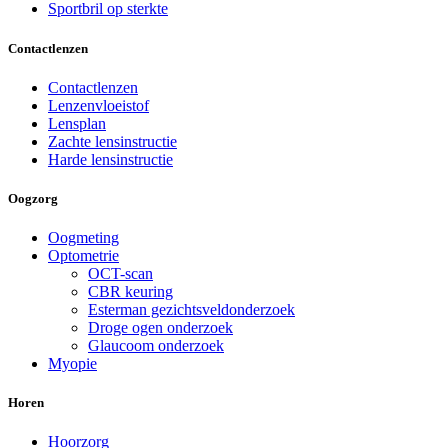
Sportbril op sterkte
Contactlenzen
Contactlenzen
Lenzenvloeistof
Lensplan
Zachte lensinstructie
Harde lensinstructie
Oogzorg
Oogmeting
Optometrie
OCT-scan
CBR keuring
Esterman gezichtsveldonderzoek
Droge ogen onderzoek
Glaucoom onderzoek
Myopie
Horen
Hoorzorg