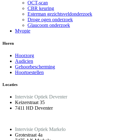
OCT-scan
CBR keuring
Esterman gezichtsveldonderzoek
Droge ogen onderzoek
Glaucoom onderzoek
Myopie
Horen
Hoorzorg
Audicien
Gehoorbescherming
Hoortoestellen
Locaties
Intervisie Optiek Deventer
Keizerstraat 35
7411 HD Deventer
Intervisie Optiek Markelo
Grotestraat 4a