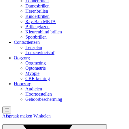
Zonnebrillen
Damesbrillen
Herenbrillen
Kinderbrillen
Ray-Ban META
Brillenglazen
Kleurenblind brillen
Sportbrillen
Contactlenzen
Lensplan
Lenzenvloeistof
Oogzorg
Oogmeting
Optometrie
Myopie
CBR keuring
Hoorzorg
Audicien
Hoortoestellen
Gehoorbescherming
Afspraak maken
Winkelen