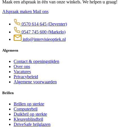
Maak een afspraak in één van onze winkels. We helpen u graag!
Afspraak maken
Mail ons
0570 614 645
(Deventer)
0547 745 600
(Markelo)
info@intervisieoptiek.nl
Algemeen
Contact & openingstijden
Over ons
Vacatures
Privacybeleid
Algemene voorwaarden
Brillen
Brillen op sterkte
Computerbril
Duikbril op sterkte
Kleurenblindbril
DriveSafe brilglazen