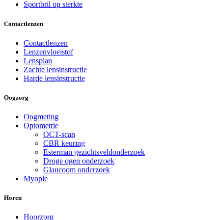
Sportbril op sterkte
Contactlenzen
Contactlenzen
Lenzenvloeistof
Lensplan
Zachte lensinstructie
Harde lensinstructie
Oogzorg
Oogmeting
Optometrie
OCT-scan
CBR keuring
Esterman gezichtsveldonderzoek
Droge ogen onderzoek
Glaucoom onderzoek
Myopie
Horen
Hoorzorg