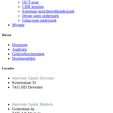
OCT-scan
CBR keuring
Esterman gezichtsveldonderzoek
Droge ogen onderzoek
Glaucoom onderzoek
Myopie
Horen
Hoorzorg
Audicien
Gehoorbescherming
Hoortoestellen
Locaties
Intervisie Optiek Deventer
Keizerstraat 35
7411 HD Deventer
Intervisie Optiek Markelo
Grotestraat 4a