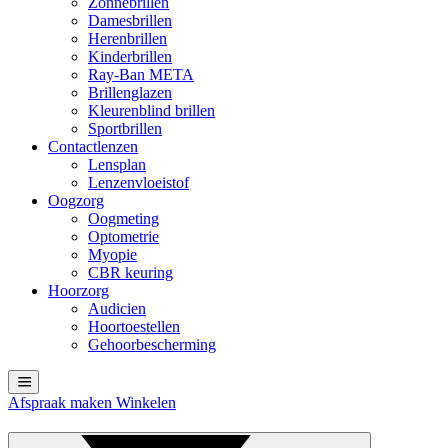
Zonnebrillen
Damesbrillen
Herenbrillen
Kinderbrillen
Ray-Ban META
Brillenglazen
Kleurenblind brillen
Sportbrillen
Contactlenzen
Lensplan
Lenzenvloeistof
Oogzorg
Oogmeting
Optometrie
Myopie
CBR keuring
Hoorzorg
Audicien
Hoortoestellen
Gehoorbescherming
Afspraak maken
Winkelen