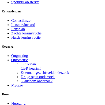
Sportbril op sterkte
Contactlenzen
Contactlenzen
Lenzenvloeistof
Lensplan
Zachte lensinstructie
Harde lensinstructie
Oogzorg
Oogmeting
Optometrie
OCT-scan
CBR keuring
Esterman gezichtsveldonderzoek
Droge ogen onderzoek
Glaucoom onderzoek
Myopie
Horen
Hoorzorg