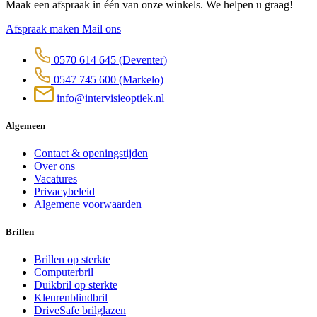
Maak een afspraak in één van onze winkels. We helpen u graag!
Afspraak maken
Mail ons
0570 614 645
(Deventer)
0547 745 600
(Markelo)
info@intervisieoptiek.nl
Algemeen
Contact & openingstijden
Over ons
Vacatures
Privacybeleid
Algemene voorwaarden
Brillen
Brillen op sterkte
Computerbril
Duikbril op sterkte
Kleurenblindbril
DriveSafe brilglazen