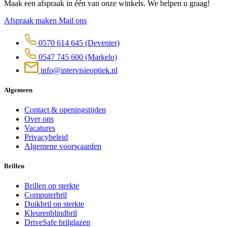
Maak een afspraak in één van onze winkels. We helpen u graag!
Afspraak maken
Mail ons
0570 614 645
(Deventer)
0547 745 600
(Markelo)
info@intervisieoptiek.nl
Algemeen
Contact & openingstijden
Over ons
Vacatures
Privacybeleid
Algemene voorwaarden
Brillen
Brillen op sterkte
Computerbril
Duikbril op sterkte
Kleurenblindbril
DriveSafe brilglazen