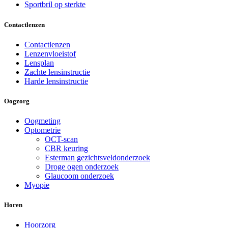
Sportbril op sterkte
Contactlenzen
Contactlenzen
Lenzenvloeistof
Lensplan
Zachte lensinstructie
Harde lensinstructie
Oogzorg
Oogmeting
Optometrie
OCT-scan
CBR keuring
Esterman gezichtsveldonderzoek
Droge ogen onderzoek
Glaucoom onderzoek
Myopie
Horen
Hoorzorg