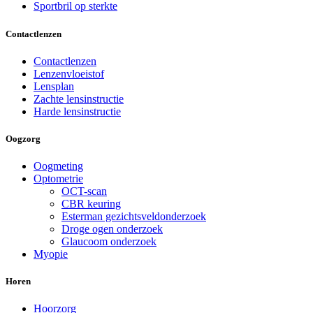
Sportbril op sterkte
Contactlenzen
Contactlenzen
Lenzenvloeistof
Lensplan
Zachte lensinstructie
Harde lensinstructie
Oogzorg
Oogmeting
Optometrie
OCT-scan
CBR keuring
Esterman gezichtsveldonderzoek
Droge ogen onderzoek
Glaucoom onderzoek
Myopie
Horen
Hoorzorg