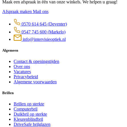
Maak een afspraak in één van onze winkels. We helpen u graag!
Afspraak maken
Mail ons
0570 614 645
(Deventer)
0547 745 600
(Markelo)
info@intervisieoptiek.nl
Algemeen
Contact & openingstijden
Over ons
Vacatures
Privacybeleid
Algemene voorwaarden
Brillen
Brillen op sterkte
Computerbril
Duikbril op sterkte
Kleurenblindbril
DriveSafe brilglazen