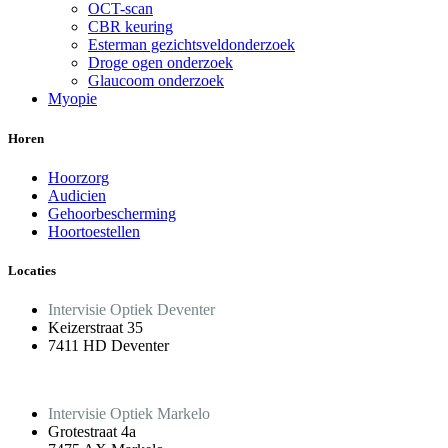
OCT-scan
CBR keuring
Esterman gezichtsveldonderzoek
Droge ogen onderzoek
Glaucoom onderzoek
Myopie
Horen
Hoorzorg
Audicien
Gehoorbescherming
Hoortoestellen
Locaties
Intervisie Optiek Deventer
Keizerstraat 35
7411 HD Deventer
Intervisie Optiek Markelo
Grotestraat 4a