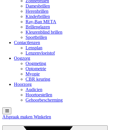
Zonnebrillen
Damesbrillen
Herenbrillen
Kinderbrillen
Ray-Ban META
Brillenglazen
Kleurenblind brillen
Sportbrillen
Contactlenzen
Lensplan
Lenzenvloeistof
Oogzorg
Oogmeting
Optometrie
Myopie
CBR keuring
Hoorzorg
Audicien
Hoortoestellen
Gehoorbescherming
Afspraak maken
Winkelen