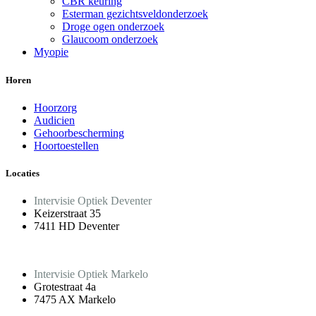
CBR keuring
Esterman gezichtsveldonderzoek
Droge ogen onderzoek
Glaucoom onderzoek
Myopie
Horen
Hoorzorg
Audicien
Gehoorbescherming
Hoortoestellen
Locaties
Intervisie Optiek Deventer
Keizerstraat 35
7411 HD Deventer
Intervisie Optiek Markelo
Grotestraat 4a
7475 AX Markelo