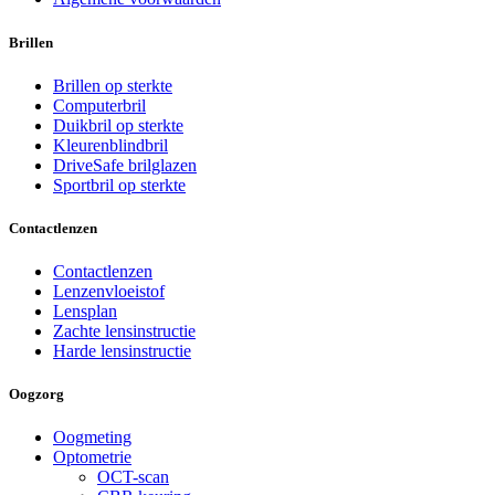
Brillen
Brillen op sterkte
Computerbril
Duikbril op sterkte
Kleurenblindbril
DriveSafe brilglazen
Sportbril op sterkte
Contactlenzen
Contactlenzen
Lenzenvloeistof
Lensplan
Zachte lensinstructie
Harde lensinstructie
Oogzorg
Oogmeting
Optometrie
OCT-scan