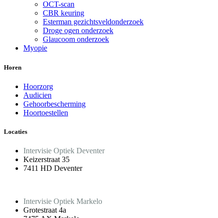
OCT-scan
CBR keuring
Esterman gezichtsveldonderzoek
Droge ogen onderzoek
Glaucoom onderzoek
Myopie
Horen
Hoorzorg
Audicien
Gehoorbescherming
Hoortoestellen
Locaties
Intervisie Optiek Deventer
Keizerstraat 35
7411 HD Deventer
Intervisie Optiek Markelo
Grotestraat 4a