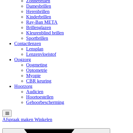
Zonnebrillen
Damesbrillen
Herenbrillen
Kinderbrillen
Ray-Ban META
Brillenglazen
Kleurenblind brillen
Sportbrillen
Contactlenzen
Lensplan
Lenzenvloeistof
Oogzorg
Oogmeting
Optometrie
Myopie
CBR keuring
Hoorzorg
Audicien
Hoortoestellen
Gehoorbescherming
Afspraak maken
Winkelen