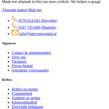
Maak een afspraak in één van onze winkels. We helpen u graag!
Afspraak maken
Mail ons
0570 614 645
(Deventer)
0547 745 600
(Markelo)
info@intervisieoptiek.nl
Algemeen
Contact & openingstijden
Over ons
Vacatures
Privacybeleid
Algemene voorwaarden
Brillen
Brillen op sterkte
Computerbril
Duikbril op sterkte
Kleurenblindbril
DriveSafe brilglazen