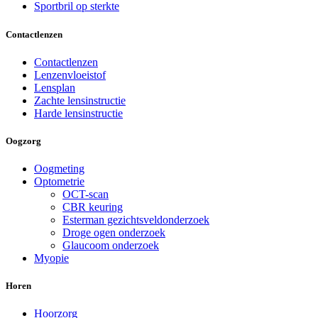
Sportbril op sterkte
Contactlenzen
Contactlenzen
Lenzenvloeistof
Lensplan
Zachte lensinstructie
Harde lensinstructie
Oogzorg
Oogmeting
Optometrie
OCT-scan
CBR keuring
Esterman gezichtsveldonderzoek
Droge ogen onderzoek
Glaucoom onderzoek
Myopie
Horen
Hoorzorg