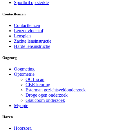
Sportbril op sterkte
Contactlenzen
Contactlenzen
Lenzenvloeistof
Lensplan
Zachte lensinstructie
Harde lensinstructie
Oogzorg
Oogmeting
Optometrie
OCT-scan
CBR keuring
Esterman gezichtsveldonderzoek
Droge ogen onderzoek
Glaucoom onderzoek
Myopie
Horen
Hoorzorg