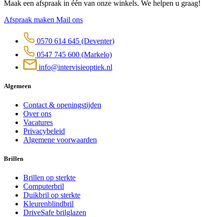
Maak een afspraak in één van onze winkels. We helpen u graag!
Afspraak maken
Mail ons
0570 614 645
(Deventer)
0547 745 600
(Markelo)
info@intervisieoptiek.nl
Algemeen
Contact & openingstijden
Over ons
Vacatures
Privacybeleid
Algemene voorwaarden
Brillen
Brillen op sterkte
Computerbril
Duikbril op sterkte
Kleurenblindbril
DriveSafe brilglazen