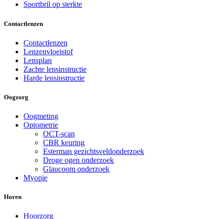
Sportbril op sterkte
Contactlenzen
Contactlenzen
Lenzenvloeistof
Lensplan
Zachte lensinstructie
Harde lensinstructie
Oogzorg
Oogmeting
Optometrie
OCT-scan
CBR keuring
Esterman gezichtsveldonderzoek
Droge ogen onderzoek
Glaucoom onderzoek
Myopie
Horen
Hoorzorg