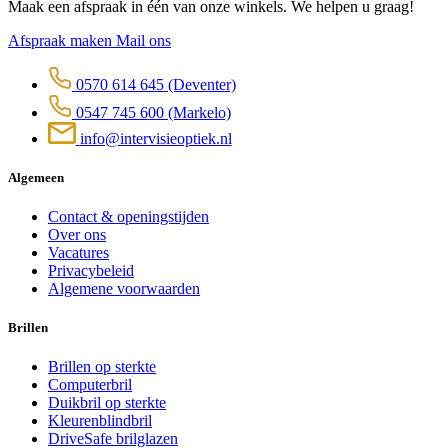
Maak een afspraak in één van onze winkels. We helpen u graag!
Afspraak maken
Mail ons
0570 614 645
(Deventer)
0547 745 600
(Markelo)
info@intervisieoptiek.nl
Algemeen
Contact & openingstijden
Over ons
Vacatures
Privacybeleid
Algemene voorwaarden
Brillen
Brillen op sterkte
Computerbril
Duikbril op sterkte
Kleurenblindbril
DriveSafe brilglazen