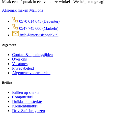
Maak een afspraak in één van onze winkels. We helpen u graag!
Afspraak maken
Mail ons
0570 614 645
(Deventer)
0547 745 600
(Markelo)
info@intervisieoptiek.nl
Algemeen
Contact & openingstijden
Over ons
Vacatures
Privacybeleid
Algemene voorwaarden
Brillen
Brillen op sterkte
Computerbril
Duikbril op sterkte
Kleurenblindbril
DriveSafe brilglazen