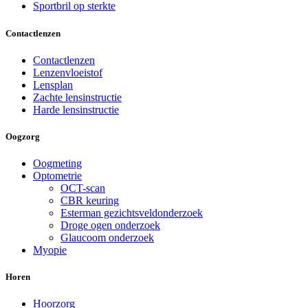
Sportbril op sterkte
Contactlenzen
Contactlenzen
Lenzenvloeistof
Lensplan
Zachte lensinstructie
Harde lensinstructie
Oogzorg
Oogmeting
Optometrie
OCT-scan
CBR keuring
Esterman gezichtsveldonderzoek
Droge ogen onderzoek
Glaucoom onderzoek
Myopie
Horen
Hoorzorg