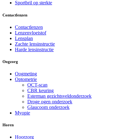
Sportbril op sterkte
Contactlenzen
Contactlenzen
Lenzenvloeistof
Lensplan
Zachte lensinstructie
Harde lensinstructie
Oogzorg
Oogmeting
Optometrie
OCT-scan
CBR keuring
Esterman gezichtsveldonderzoek
Droge ogen onderzoek
Glaucoom onderzoek
Myopie
Horen
Hoorzorg