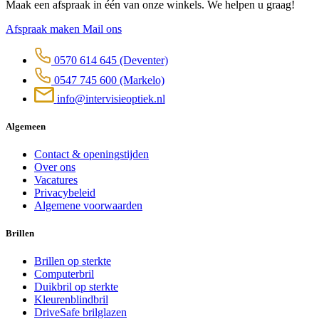
Maak een afspraak in één van onze winkels. We helpen u graag!
Afspraak maken
Mail ons
0570 614 645
(Deventer)
0547 745 600
(Markelo)
info@intervisieoptiek.nl
Algemeen
Contact & openingstijden
Over ons
Vacatures
Privacybeleid
Algemene voorwaarden
Brillen
Brillen op sterkte
Computerbril
Duikbril op sterkte
Kleurenblindbril
DriveSafe brilglazen