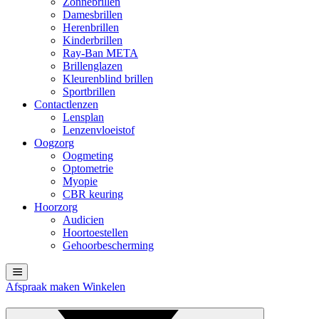
Zonnebrillen
Damesbrillen
Herenbrillen
Kinderbrillen
Ray-Ban META
Brillenglazen
Kleurenblind brillen
Sportbrillen
Contactlenzen
Lensplan
Lenzenvloeistof
Oogzorg
Oogmeting
Optometrie
Myopie
CBR keuring
Hoorzorg
Audicien
Hoortoestellen
Gehoorbescherming
Afspraak maken
Winkelen