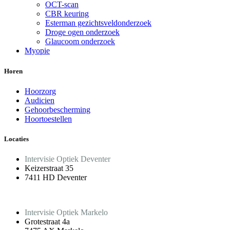
OCT-scan
CBR keuring
Esterman gezichtsveldonderzoek
Droge ogen onderzoek
Glaucoom onderzoek
Myopie
Horen
Hoorzorg
Audicien
Gehoorbescherming
Hoortoestellen
Locaties
Intervisie Optiek Deventer
Keizerstraat 35
7411 HD Deventer
Intervisie Optiek Markelo
Grotestraat 4a