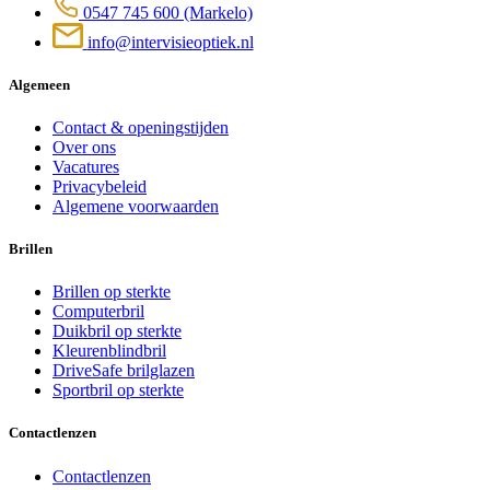
0547 745 600
(Markelo)
info@intervisieoptiek.nl
Algemeen
Contact & openingstijden
Over ons
Vacatures
Privacybeleid
Algemene voorwaarden
Brillen
Brillen op sterkte
Computerbril
Duikbril op sterkte
Kleurenblindbril
DriveSafe brilglazen
Sportbril op sterkte
Contactlenzen
Contactlenzen