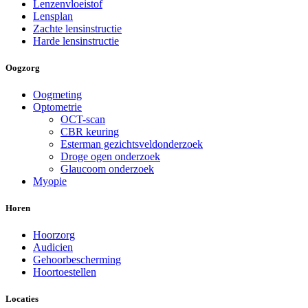
Lenzenvloeistof
Lensplan
Zachte lensinstructie
Harde lensinstructie
Oogzorg
Oogmeting
Optometrie
OCT-scan
CBR keuring
Esterman gezichtsveldonderzoek
Droge ogen onderzoek
Glaucoom onderzoek
Myopie
Horen
Hoorzorg
Audicien
Gehoorbescherming
Hoortoestellen
Locaties