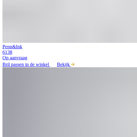
Penn&Ink
6138
Op aanvraag
Bril passen in de winkel
Bekijk