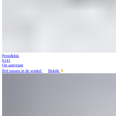
Penn&Ink
6141
Op aanvraag
Bril passen in de winkel
Bekijk