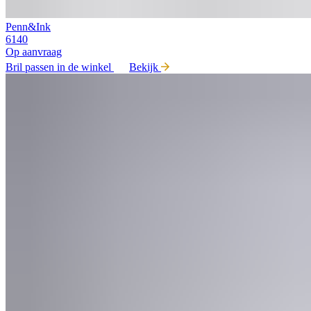
Penn&Ink
6140
Op aanvraag
Bril passen in de winkel
Bekijk