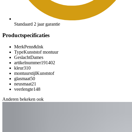
Standaard 2 jaar garantie
Productspecificaties
Merk
Penn&Ink
Type
Kunststof montuur
Geslacht
Dames
artikelnummer
191402
kleur
310
montuurstijl
Kunststof
glasmaat
50
neusmaat
21
veerlengte
148
Anderen bekeken ook