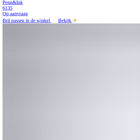
Penn&Ink
6135
Op aanvraag
Bril passen in de winkel
Bekijk