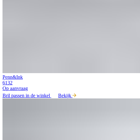
Penn&Ink
6132
Op aanvraag
Bril passen in de winkel
Bekijk