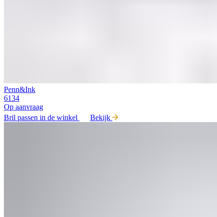
Penn&Ink
6134
Op aanvraag
Bril passen in de winkel
Bekijk