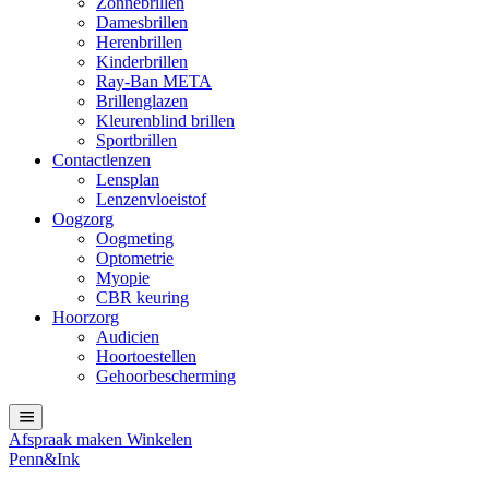
Zonnebrillen
Damesbrillen
Herenbrillen
Kinderbrillen
Ray-Ban META
Brillenglazen
Kleurenblind brillen
Sportbrillen
Contactlenzen
Lensplan
Lenzenvloeistof
Oogzorg
Oogmeting
Optometrie
Myopie
CBR keuring
Hoorzorg
Audicien
Hoortoestellen
Gehoorbescherming
Afspraak maken
Winkelen
Penn&Ink