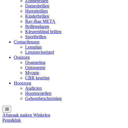
Zonnebrillen
Damesbrillen
Herenbrillen
Kinderbrillen
Ray-Ban META
Brillenglazen
Kleurenblind brillen
Sportbrillen
Contactlenzen
Lensplan
Lenzenvloeistof
Oogzorg
Oogmeting
Optometrie
Myopie
CBR keuring
Hoorzorg
Audicien
Hoortoestellen
Gehoorbescherming
Afspraak maken
Winkelen
Penn&Ink