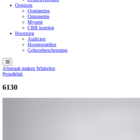
Oogzorg
Oogmeting
Optometrie
Myopie
CBR keuring
Hoorzorg
Audicien
Hoortoestellen
Gehoorbescherming
Afspraak maken
Winkelen
Penn&Ink
6130