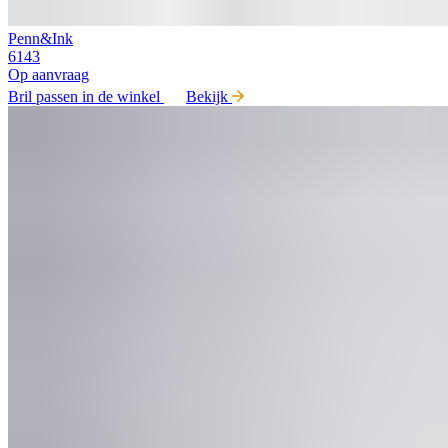
Penn&Ink
6143
Op aanvraag
Bril passen in de winkel
Bekijk