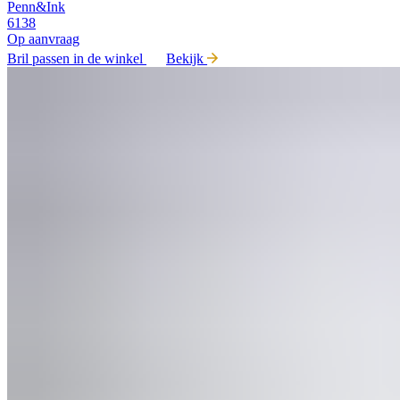
Penn&Ink
6138
Op aanvraag
Bril passen in de winkel
Bekijk