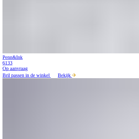
Penn&Ink
6133
Op aanvraag
Bril passen in de winkel
Bekijk