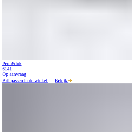
Penn&Ink
6141
Op aanvraag
Bril passen in de winkel
Bekijk