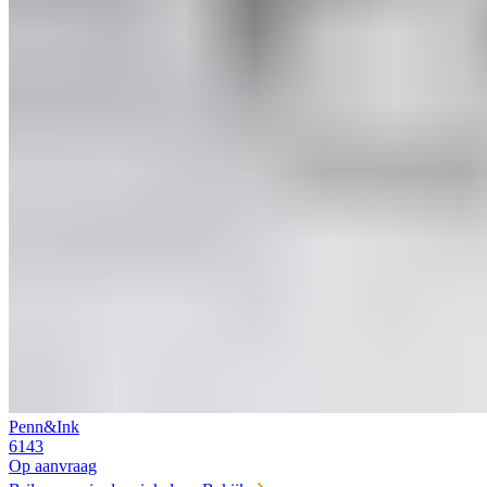
Penn&Ink
6143
Op aanvraag