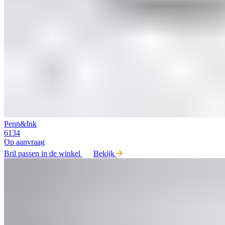
Penn&Ink
6134
Op aanvraag
Bril passen in de winkel
Bekijk