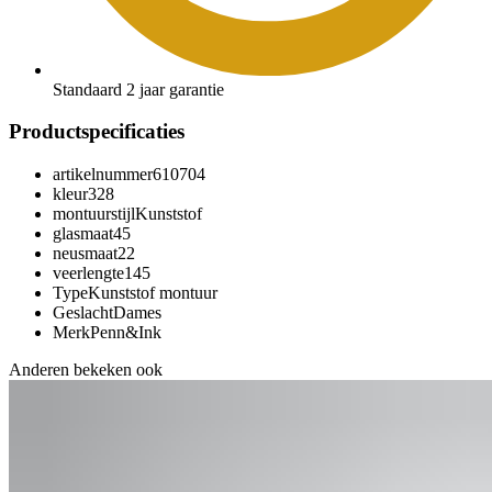
Standaard 2 jaar garantie
Productspecificaties
artikelnummer
610704
kleur
328
montuurstijl
Kunststof
glasmaat
45
neusmaat
22
veerlengte
145
Type
Kunststof montuur
Geslacht
Dames
Merk
Penn&Ink
Anderen bekeken ook