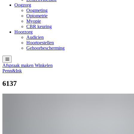
Oogzorg
Oogmeting
Optometrie
Myopie
CBR keuring
Hoorzorg
Audicien
Hoortoestellen
Gehoorbescherming
Afspraak maken
Winkelen
Penn&Ink
6137