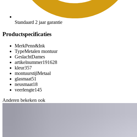
Standaard 2 jaar garantie
Productspecificaties
Merk
Penn&Ink
Type
Metalen montuur
Geslacht
Dames
artikelnummer
191628
kleur
357
montuurstijl
Metaal
glasmaat
51
neusmaat
18
veerlengte
145
Anderen bekeken ook