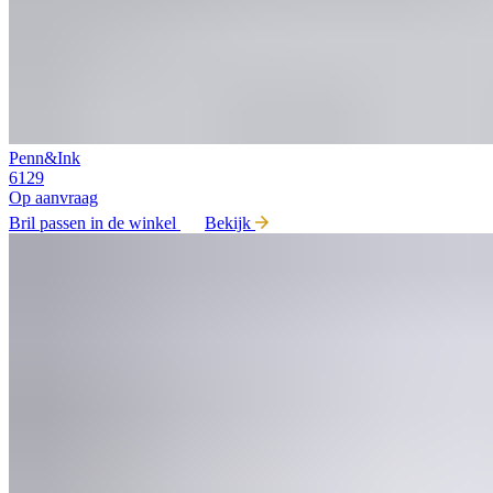
Penn&Ink
6129
Op aanvraag
Bril passen in de winkel
Bekijk