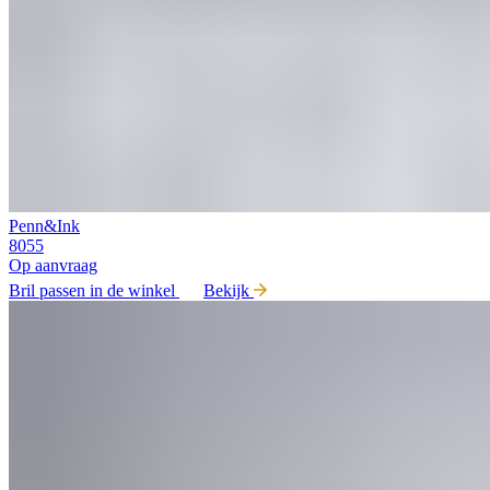
Penn&Ink
8055
Op aanvraag
Bril passen in de winkel
Bekijk