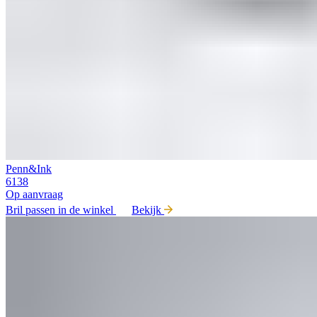
Penn&Ink
6138
Op aanvraag
Bril passen in de winkel
Bekijk