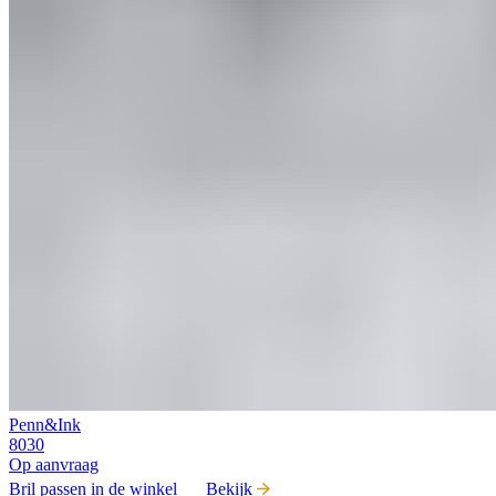
Penn&Ink
8030
Op aanvraag
Bril passen in de winkel
Bekijk