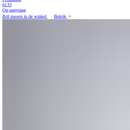
6133
Op aanvraag
Bril passen in de winkel
Bekijk