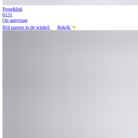
Penn&Ink
6131
Op aanvraag
Bril passen in de winkel
Bekijk