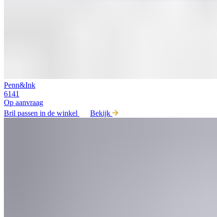
Penn&Ink
6141
Op aanvraag
Bril passen in de winkel
Bekijk