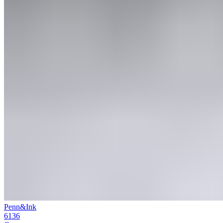
Penn&Ink
6136