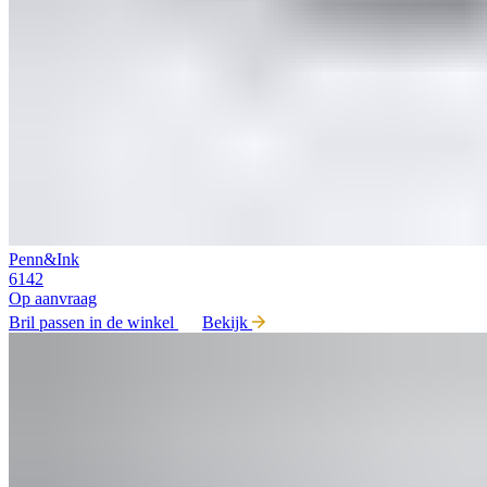
Penn&Ink
6142
Op aanvraag
Bril passen in de winkel
Bekijk