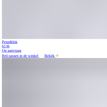
Penn&Ink
6136
Op aanvraag
Bril passen in de winkel
Bekijk