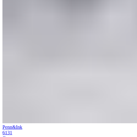
Penn&Ink
6131