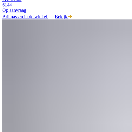
6144
Op aanvraag
Bril passen in de winkel
Bekijk