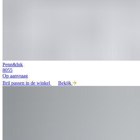
Penn&Ink
8055
Op aanvraag
Bril passen in de winkel
Bekijk