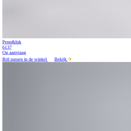
Penn&Ink
6137
Op aanvraag
Bril passen in de winkel
Bekijk