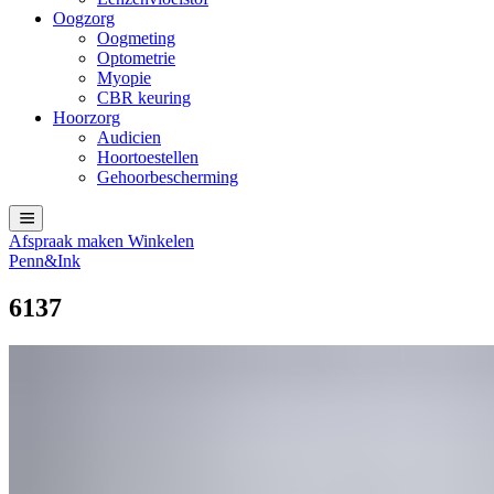
Oogzorg
Oogmeting
Optometrie
Myopie
CBR keuring
Hoorzorg
Audicien
Hoortoestellen
Gehoorbescherming
Afspraak maken
Winkelen
Penn&Ink
6137