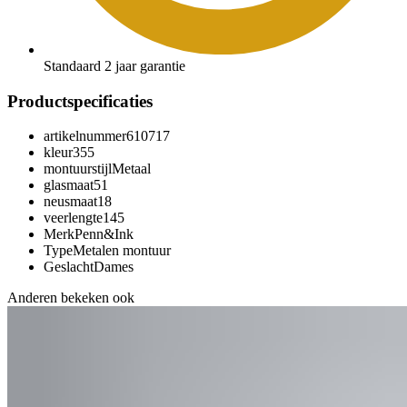
Standaard 2 jaar garantie
Productspecificaties
artikelnummer
610717
kleur
355
montuurstijl
Metaal
glasmaat
51
neusmaat
18
veerlengte
145
Merk
Penn&Ink
Type
Metalen montuur
Geslacht
Dames
Anderen bekeken ook