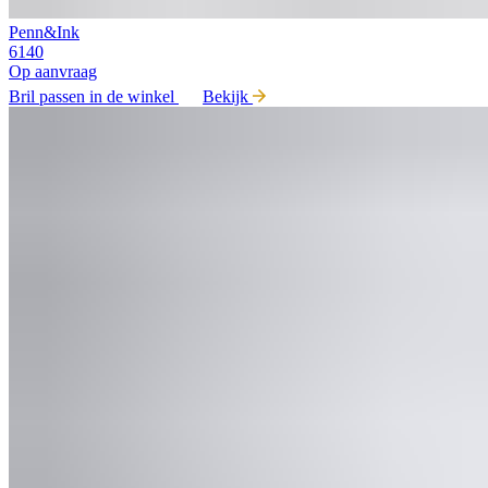
Penn&Ink
6140
Op aanvraag
Bril passen in de winkel
Bekijk