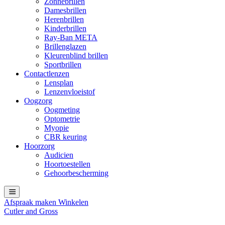
Zonnebrillen
Damesbrillen
Herenbrillen
Kinderbrillen
Ray-Ban META
Brillenglazen
Kleurenblind brillen
Sportbrillen
Contactlenzen
Lensplan
Lenzenvloeistof
Oogzorg
Oogmeting
Optometrie
Myopie
CBR keuring
Hoorzorg
Audicien
Hoortoestellen
Gehoorbescherming
Afspraak maken
Winkelen
Cutler and Gross