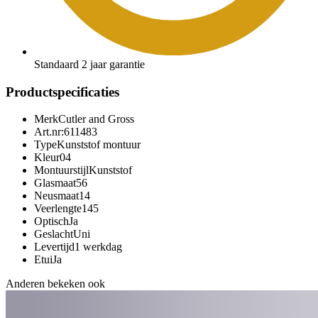
Standaard 2 jaar garantie
Productspecificaties
Merk
Cutler and Gross
Art.nr:
611483
Type
Kunststof montuur
Kleur
04
Montuurstijl
Kunststof
Glasmaat
56
Neusmaat
14
Veerlengte
145
Optisch
Ja
Geslacht
Uni
Levertijd
1 werkdag
Etui
Ja
Anderen bekeken ook