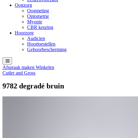
Oogzorg
Oogmeting
Optometrie
Myopie
CBR keuring
Hoorzorg
Audicien
Hoortoestellen
Gehoorbescherming
Afspraak maken
Winkelen
Cutler and Gross
9782 degradé bruin