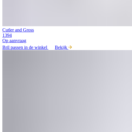
Cutler and Gross
1394
Op aanvraag
Bril passen in de winkel
Bekijk