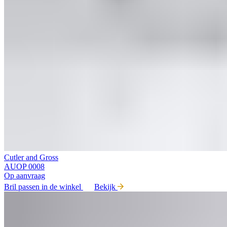
Cutler and Gross
AUOP 0008
Op aanvraag
Bril passen in de winkel
Bekijk