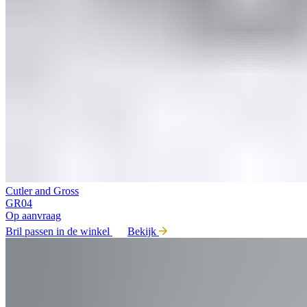
Cutler and Gross
GR04
Op aanvraag
Bril passen in de winkel
Bekijk