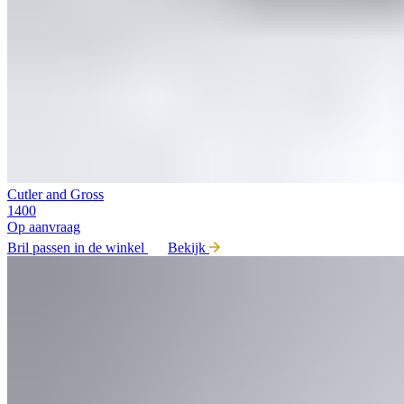
Cutler and Gross
1400
Op aanvraag
Bril passen in de winkel
Bekijk