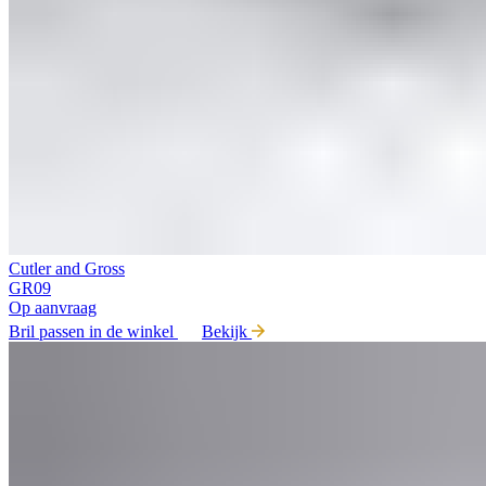
Cutler and Gross
GR09
Op aanvraag
Bril passen in de winkel
Bekijk