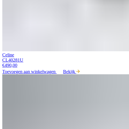
Celine
CL40281U
€
490,00
Toevoegen aan winkelwagen
Bekijk