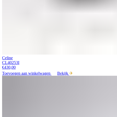
Celine
CL40253I
€
430,00
Toevoegen aan winkelwagen
Bekijk