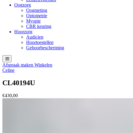
Oogzorg
Oogmeting
Optometrie
Myopie
CBR keuring
Hoorzorg
Audicien
Hoortoestellen
Gehoorbescherming
Afspraak maken
Winkelen
Celine
CL40194U
€
430,00