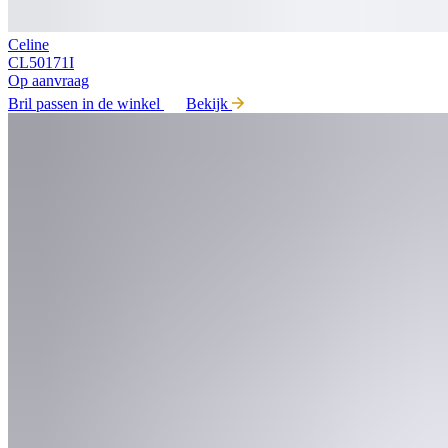
Celine
CL50171I
Op aanvraag
Bril passen in de winkel
Bekijk