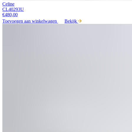
Celine
CL40293U
€
480,00
Toevoegen aan winkelwagen
Bekijk