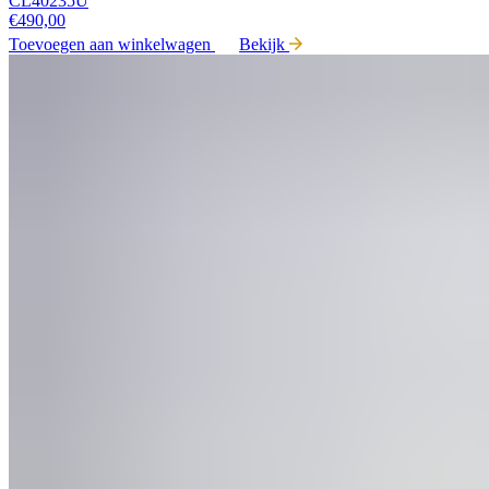
CL40235U
€
490,00
Toevoegen aan winkelwagen
Bekijk