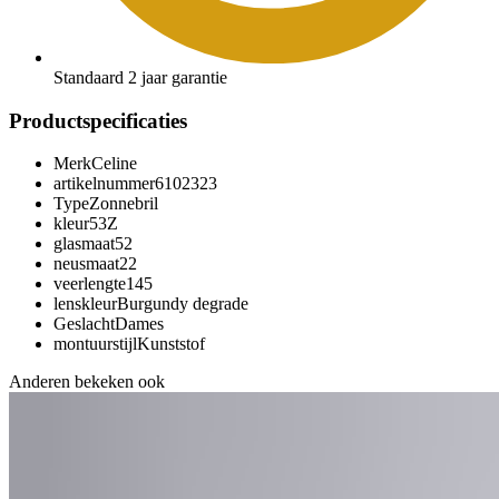
Standaard 2 jaar garantie
Productspecificaties
Merk
Celine
artikelnummer
6102323
Type
Zonnebril
kleur
53Z
glasmaat
52
neusmaat
22
veerlengte
145
lenskleur
Burgundy degrade
Geslacht
Dames
montuurstijl
Kunststof
Anderen bekeken ook