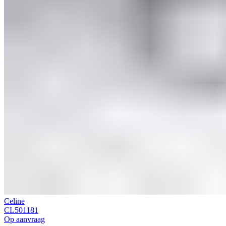
Celine
CL501181
Op aanvraag