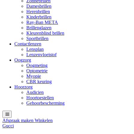
Zonnebrillen
Damesbrillen
Herenbrillen
Kinderbrillen
Ray-Ban META
Brillenglazen
Kleurenblind brillen
Sportbrillen
Contactlenzen
Lensplan
Lenzenvloeistof
Oogzorg
Oogmeting
Optometrie
Myopie
CBR keuring
Hoorzorg
Audicien
Hoortoestellen
Gehoorbescherming
Afspraak maken
Winkelen
Gucci