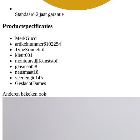
Standaard 2 jaar garantie
Productspecificaties
Merk
Gucci
artikelnummer
6102254
Type
Zonnebril
kleur
001
montuurstijl
Kunststof
glasmaat
58
neusmaat
18
veerlengte
145
Geslacht
Dames
Anderen bekeken ook