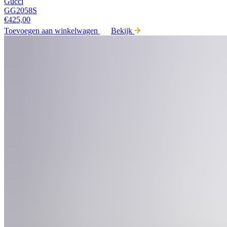
Gucci
GG2058S
€
425,00
Toevoegen aan winkelwagen
Bekijk