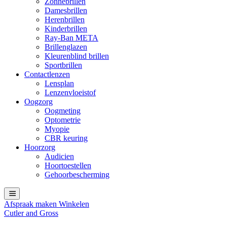
Zonnebrillen
Damesbrillen
Herenbrillen
Kinderbrillen
Ray-Ban META
Brillenglazen
Kleurenblind brillen
Sportbrillen
Contactlenzen
Lensplan
Lenzenvloeistof
Oogzorg
Oogmeting
Optometrie
Myopie
CBR keuring
Hoorzorg
Audicien
Hoortoestellen
Gehoorbescherming
Afspraak maken
Winkelen
Cutler and Gross