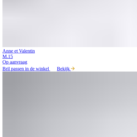
Anne et Valentin
M.15
Op aanvraag
Bril passen in de winkel
Bekijk