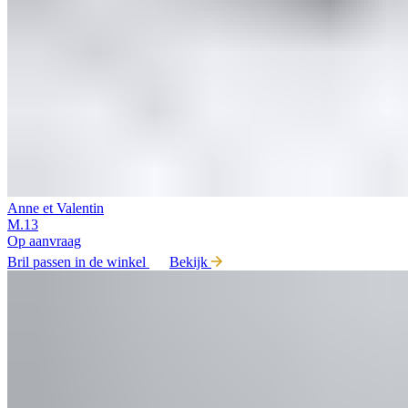
Anne et Valentin
M.13
Op aanvraag
Bril passen in de winkel
Bekijk