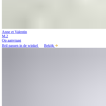
Anne et Valentin
M.2
Op aanvraag
Bril passen in de winkel
Bekijk