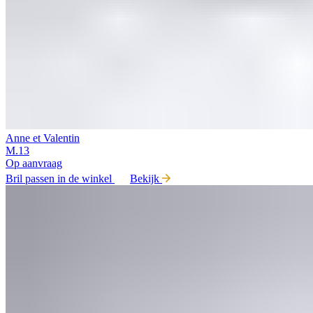
Anne et Valentin
M.13
Op aanvraag
Bril passen in de winkel
Bekijk