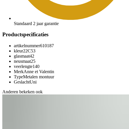
Standaard 2 jaar garantie
Productspecificaties
artikelnummer
610187
kleur
22C53
glasmaat
42
neusmaat
25
veerlengte
140
Merk
Anne et Valentin
Type
Metalen montuur
Geslacht
Uni
Anderen bekeken ook