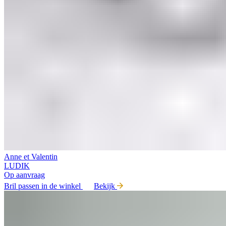
Anne et Valentin
LUDIK
Op aanvraag
Bril passen in de winkel
Bekijk