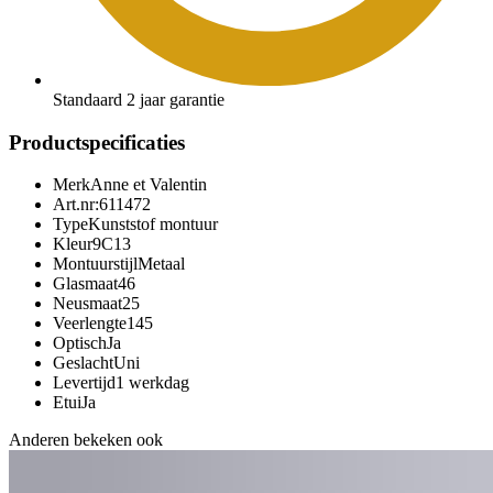
Standaard 2 jaar garantie
Productspecificaties
Merk
Anne et Valentin
Art.nr:
611472
Type
Kunststof montuur
Kleur
9C13
Montuurstijl
Metaal
Glasmaat
46
Neusmaat
25
Veerlengte
145
Optisch
Ja
Geslacht
Uni
Levertijd
1 werkdag
Etui
Ja
Anderen bekeken ook