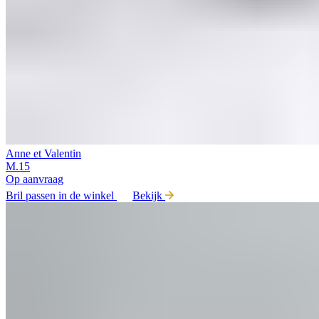
Anne et Valentin
M.15
Op aanvraag
Bril passen in de winkel
Bekijk