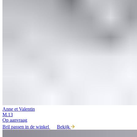
Anne et Valentin
M.13
Op aanvraag
Bril passen in de winkel
Bekijk