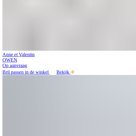
Anne et Valentin
OWEN
Op aanvraag
Bril passen in de winkel
Bekijk