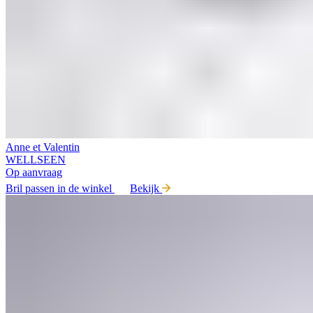
Anne et Valentin
WELLSEEN
Op aanvraag
Bril passen in de winkel
Bekijk