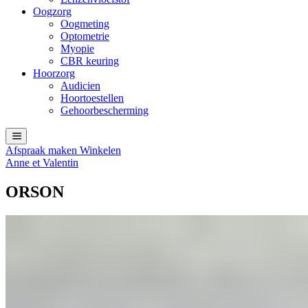
Oogzorg
Oogmeting
Optometrie
Myopie
CBR keuring
Hoorzorg
Audicien
Hoortoestellen
Gehoorbescherming
Afspraak maken
Winkelen
Anne et Valentin
ORSON