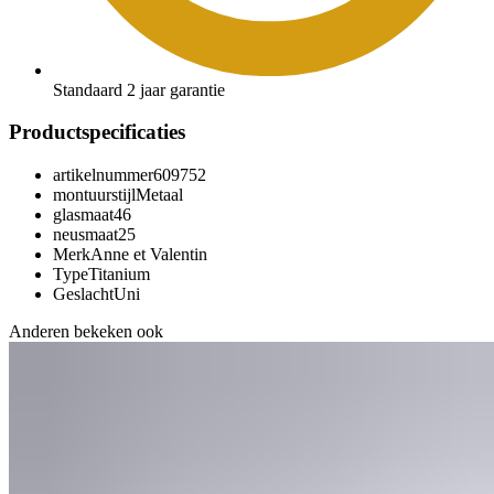
Standaard 2 jaar garantie
Productspecificaties
artikelnummer
609752
montuurstijl
Metaal
glasmaat
46
neusmaat
25
Merk
Anne et Valentin
Type
Titanium
Geslacht
Uni
Anderen bekeken ook