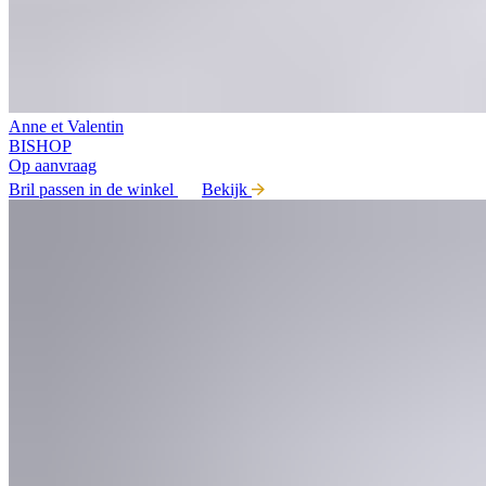
Anne et Valentin
BISHOP
Op aanvraag
Bril passen in de winkel
Bekijk