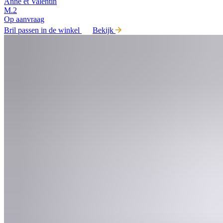
Anne et Valentin
M.2
Op aanvraag
Bril passen in de winkel
Bekijk