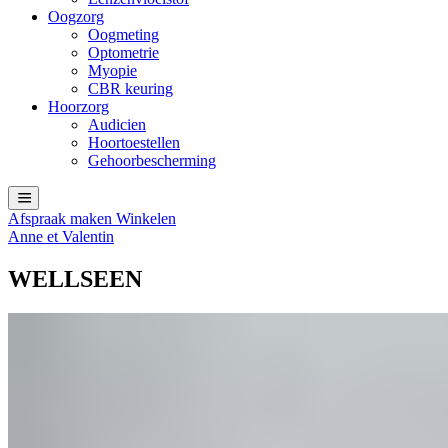
Oogzorg
Oogmeting
Optometrie
Myopie
CBR keuring
Hoorzorg
Audicien
Hoortoestellen
Gehoorbescherming
Afspraak maken
Winkelen
Anne et Valentin
WELLSEEN