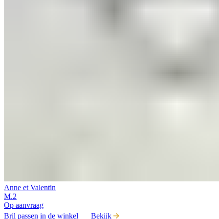
Anne et Valentin
M.2
Op aanvraag
Bril passen in de winkel
Bekijk