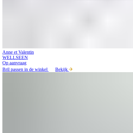
Anne et Valentin
WELLSEEN
Op aanvraag
Bril passen in de winkel
Bekijk