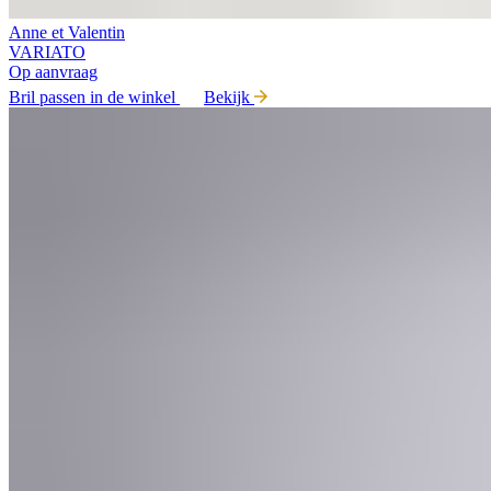
Anne et Valentin
VARIATO
Op aanvraag
Bril passen in de winkel
Bekijk