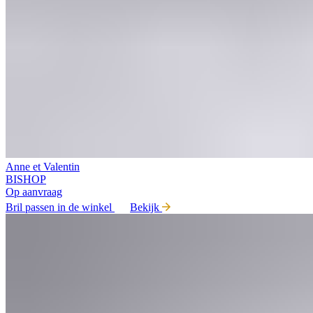
Anne et Valentin
BISHOP
Op aanvraag
Bril passen in de winkel
Bekijk