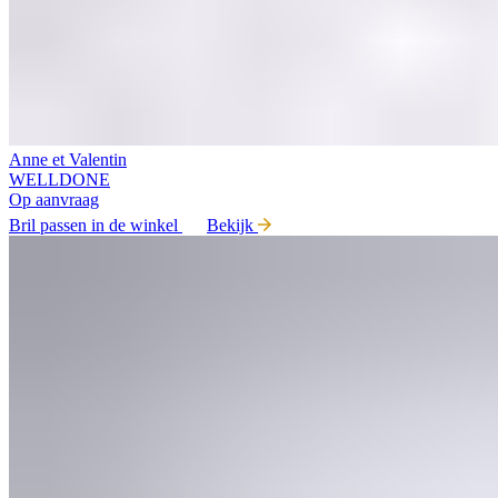
Anne et Valentin
WELLDONE
Op aanvraag
Bril passen in de winkel
Bekijk