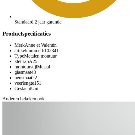
Standaard 2 jaar garantie
Productspecificaties
Merk
Anne et Valentin
artikelnummer
6102341
Type
Metalen montuur
kleur
25A25
montuurstijl
Metaal
glasmaat
48
neusmaat
22
veerlengte
151
Geslacht
Uni
Anderen bekeken ook