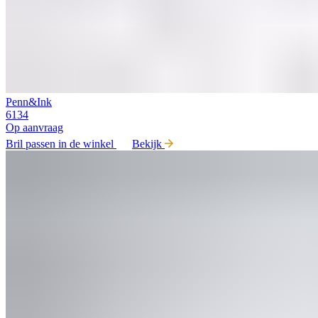
Penn&Ink
6134
Op aanvraag
Bril passen in de winkel
Bekijk