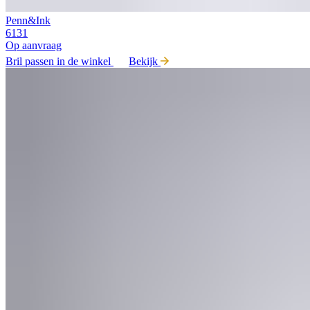
Penn&Ink
6131
Op aanvraag
Bril passen in de winkel
Bekijk