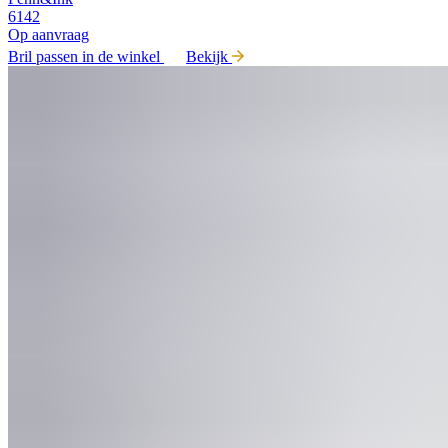
6142
Op aanvraag
Bril passen in de winkel
Bekijk