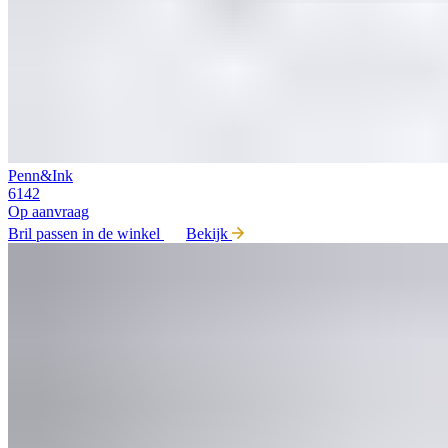
Penn&Ink
6142
Op aanvraag
Bril passen in de winkel
Bekijk