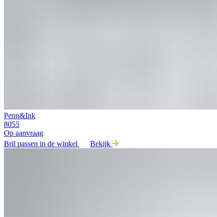
Penn&Ink
8055
Op aanvraag
Bril passen in de winkel
Bekijk