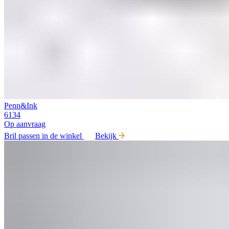
Penn&Ink
6134
Op aanvraag
Bril passen in de winkel
Bekijk