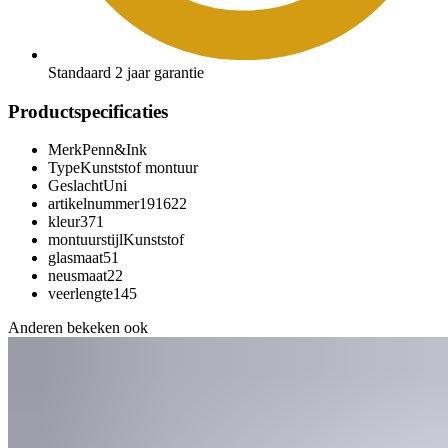
Standaard 2 jaar garantie
Productspecificaties
Merk
Penn&Ink
Type
Kunststof montuur
Geslacht
Uni
artikelnummer
191622
kleur
371
montuurstijl
Kunststof
glasmaat
51
neusmaat
22
veerlengte
145
Anderen bekeken ook