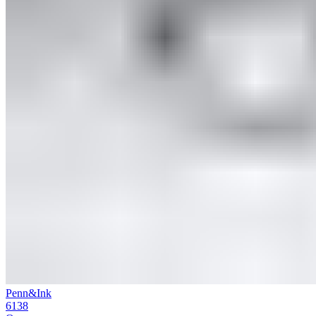
Penn&Ink
6138