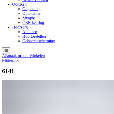
Oogzorg
Oogmeting
Optometrie
Myopie
CBR keuring
Hoorzorg
Audicien
Hoortoestellen
Gehoorbescherming
Afspraak maken
Winkelen
Penn&Ink
6141